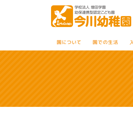
MENU
×