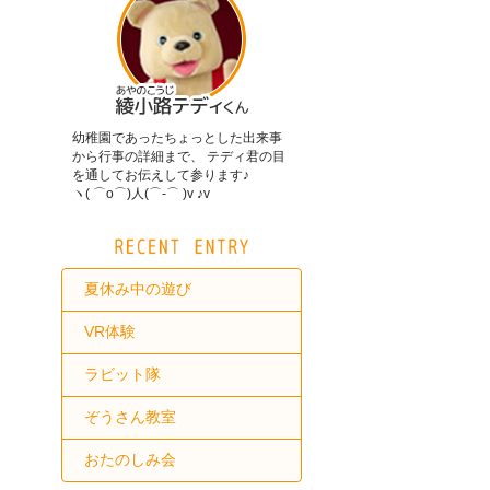
幼稚園であったちょっとした出来事
から行事の詳細まで、 テディ君の目
を通してお伝えして参ります♪
ヽ( ⌒o⌒)人(⌒-⌒ )v ♪v
夏休み中の遊び
VR体験
ラビット隊
ぞうさん教室
おたのしみ会