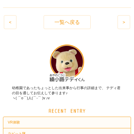
一覧へ戻る
<
>
幼稚園であったちょっとした出来事から行事の詳細まで、 テディ君
の目を通してお伝えして参ります♪
ヽ( ⌒o⌒)人(⌒-⌒ )v ♪v
VR体験
ラビット隊