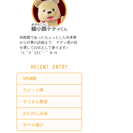
幼稚園であったちょっとした出来事
から行事の詳細まで、 テディ君の目
を通してお伝えして参ります♪
ヽ( ⌒o⌒)人(⌒-⌒ )v ♪v
VR体験
ラビット隊
ぞうさん教室
おたのしみ会
ホール遊び