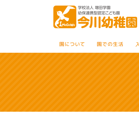
MENU
×