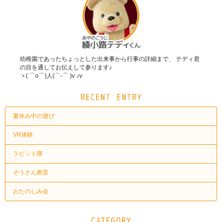
幼稚園であったちょっとした出来事から行事の詳細まで、 テディ君
の目を通してお伝えして参ります♪
ヽ( ⌒o⌒)人(⌒-⌒ )v ♪v
夏休み中の遊び
VR体験
ラビット隊
ぞうさん教室
おたのしみ会