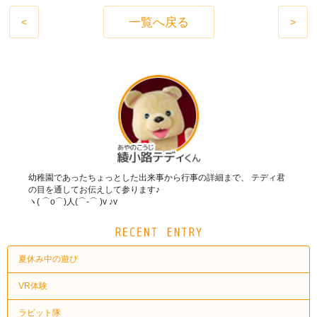
一覧へ戻る
<
>
幼稚園であったちょっとした出来事から行事の詳細まで、 テディ君
の目を通してお伝えして参ります♪
ヽ( ⌒o⌒)人(⌒-⌒ )v ♪v
夏休み中の遊び
VR体験
ラビット隊