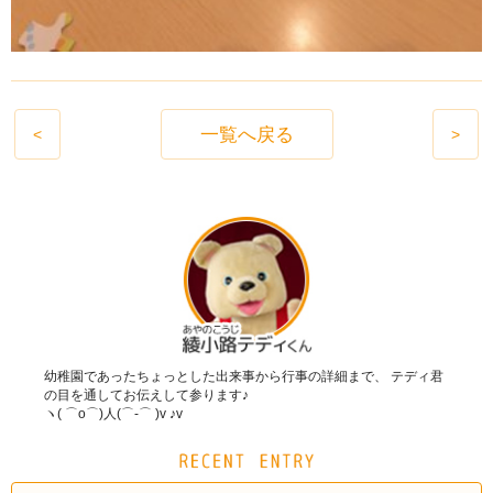
一覧へ戻る
<
>
幼稚園であったちょっとした出来事から行事の詳細まで、 テディ君
の目を通してお伝えして参ります♪
ヽ( ⌒o⌒)人(⌒-⌒ )v ♪v