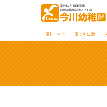
MENU
×