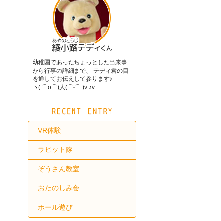
幼稚園であったちょっとした出来事
から行事の詳細まで、 テディ君の目
を通してお伝えして参ります♪
ヽ( ⌒o⌒)人(⌒-⌒ )v ♪v
VR体験
ラビット隊
ぞうさん教室
おたのしみ会
ホール遊び