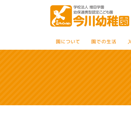
MENU
×