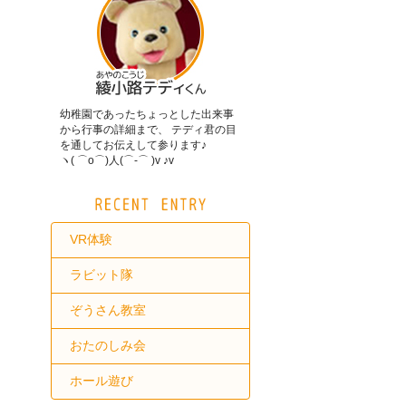
幼稚園であったちょっとした出来事
から行事の詳細まで、 テディ君の目
を通してお伝えして参ります♪
ヽ( ⌒o⌒)人(⌒-⌒ )v ♪v
VR体験
ラビット隊
ぞうさん教室
おたのしみ会
ホール遊び