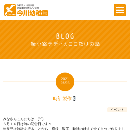
2021
06/08
時計製作
イベント
みなさんこんにちは！(^^)
６月１０日は時の記念日です♫
年長児は時計を折ることから、模様、数字、時計の針まで全て自分で作りまし