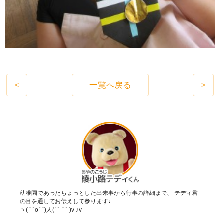
一覧へ戻る
<
>
幼稚園であったちょっとした出来事から行事の詳細まで、 テディ君
の目を通してお伝えして参ります♪
ヽ( ⌒o⌒)人(⌒-⌒ )v ♪v