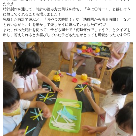
た☆彡
時計製作を通して、時計の読み方に興味を持ち、「今は〇時ー！」と嬉しそう
に教えてくれることも増えました！
完成した時計で遊ぶと、「おやつの時間！」や「幼稚園から帰る時間！」など
と言いながら、針を動かして楽しそうに遊んでいました(*‘∀‘)♡
また、作った時計を使って、子ども同士で「何時何分でしょう？」とクイズを
出し、答えられると大喜びしていた子どもたちがとっても可愛かったです♡♡