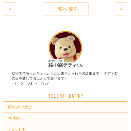
一覧へ戻る
<
>
幼稚園であったちょっとした出来事から行事の詳細まで、 テディ君
の目を通してお伝えして参ります♪
ヽ( ⌒o⌒)人(⌒-⌒ )v ♪v
夏休み中の遊び
VR体験
ラビット隊