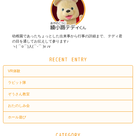
幼稚園であったちょっとした出来事から行事の詳細まで、 テディ君
の目を通してお伝えして参ります♪
ヽ( ⌒o⌒)人(⌒-⌒ )v ♪v
VR体験
ラビット隊
ぞうさん教室
おたのしみ会
ホール遊び