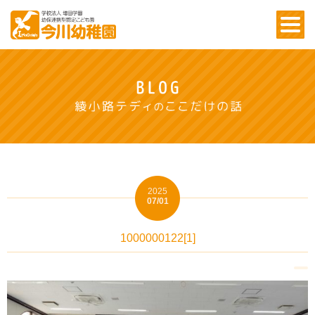
2025
07/01
1000000122[1]