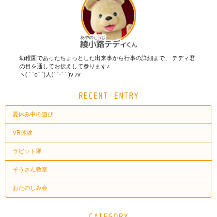
幼稚園であったちょっとした出来事から行事の詳細まで、 テディ君
の目を通してお伝えして参ります♪
ヽ( ⌒o⌒)人(⌒-⌒ )v ♪v
夏休み中の遊び
VR体験
ラビット隊
ぞうさん教室
おたのしみ会