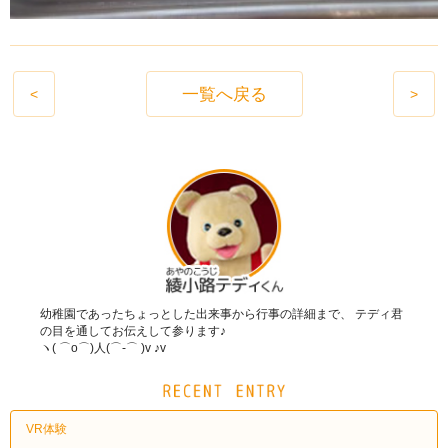
一覧へ戻る
<
>
幼稚園であったちょっとした出来事から行事の詳細まで、 テディ君
の目を通してお伝えして参ります♪
ヽ( ⌒o⌒)人(⌒-⌒ )v ♪v
VR体験