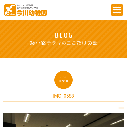
2023
07/18
IMG_0588