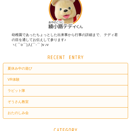
幼稚園であったちょっとした出来事から行事の詳細まで、 テディ君
の目を通してお伝えして参ります♪
ヽ( ⌒o⌒)人(⌒-⌒ )v ♪v
夏休み中の遊び
VR体験
ラビット隊
ぞうさん教室
おたのしみ会