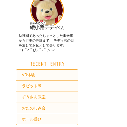
幼稚園であったちょっとした出来事
から行事の詳細まで、 テディ君の目
を通してお伝えして参ります♪
ヽ( ⌒o⌒)人(⌒-⌒ )v ♪v
VR体験
ラビット隊
ぞうさん教室
おたのしみ会
ホール遊び