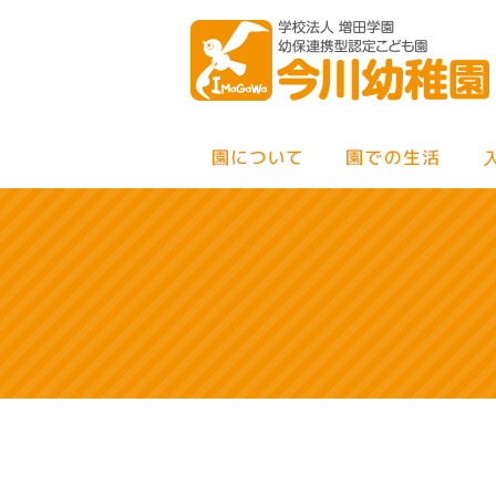
MENU
×