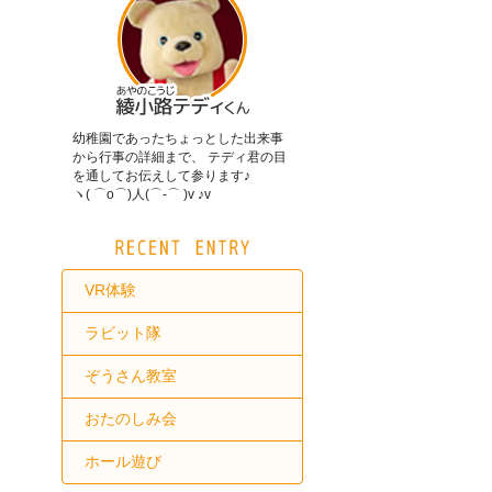
幼稚園であったちょっとした出来事
から行事の詳細まで、 テディ君の目
を通してお伝えして参ります♪
ヽ( ⌒o⌒)人(⌒-⌒ )v ♪v
VR体験
ラビット隊
ぞうさん教室
おたのしみ会
ホール遊び