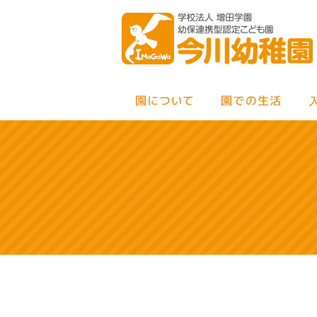
MENU
×