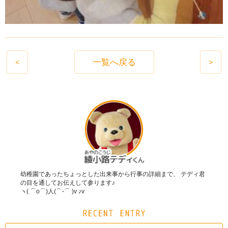
一覧へ戻る
<
>
幼稚園であったちょっとした出来事から行事の詳細まで、 テディ君
の目を通してお伝えして参ります♪
ヽ( ⌒o⌒)人(⌒-⌒ )v ♪v